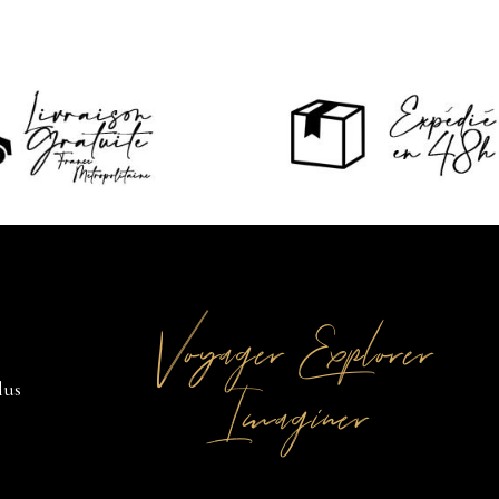
Voyager Explorer
Imaginer
lus