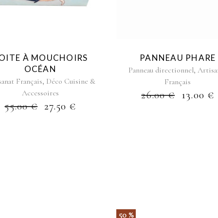
OITE À MOUCHOIRS
PANNEAU PHARE
OCÉAN
,
Panneau directionnel
Artisa
,
sanat Français
Déco Cuisine &
Français
Accessoires
26.00
€
13.00
€
55.00
€
27.50
€
50 %