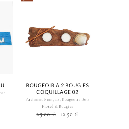
LU
BOUGEOIR À 2 BOUGIES
COQUILLAGE 02
nat
,
Artisanat Français
Bougeoirs Bois
Flotté & Bougies
25.00
€
12.50
€