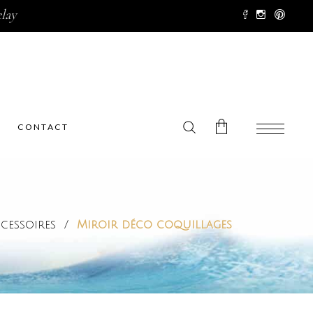
lay
CONTACT
No products in the cart.
cessoires
/
Miroir déco coquillages