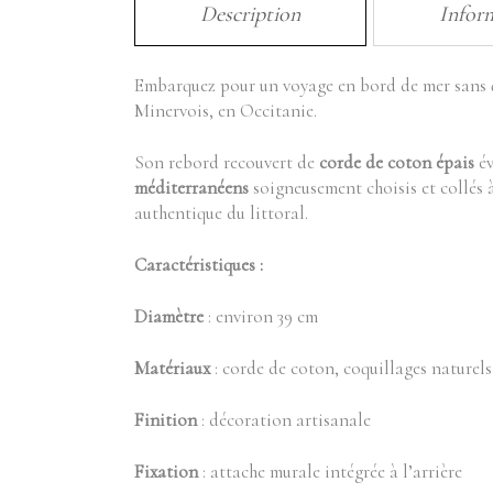
Description
Infor
Embarquez pour un voyage en bord de mer sans q
Minervois, en Occitanie.
Son rebord recouvert de
corde de coton épais
év
méditerranéens
soigneusement choisis et collés à
authentique du littoral.
Caractéristiques :
Diamètre
: environ 39 cm
Matériaux
: corde de coton, coquillages naturels
Finition
: décoration artisanale
Fixation
: attache murale intégrée à l’arrière