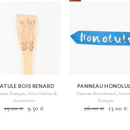
PATULE BOIS RENARD
PANNEAU HONOLU
,
,
sanat Français
Déco Cuisine &
Panneau directionnel
Artisa
Accessoires
Français
19.00
€
9.50
€
26.00
€
13.00
€