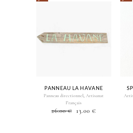
PANNEAU LA HAVANE
S
,
Panneau directionnel
Artisanat
Arti
Français
26.00
€
13.00
€