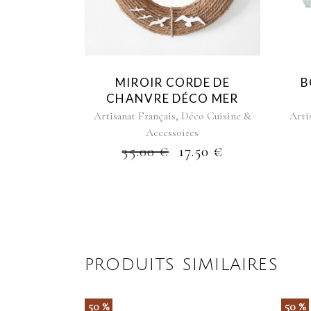
MIROIR CORDE DE
B
CHANVRE DÉCO MER
,
Artisanat Français
Déco Cuisine &
Arti
Accessoires
35.00
€
17.50
€
PRODUITS SIMILAIRES
50 %
50 %