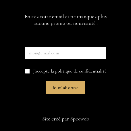
Entrez votre email et ne manquez plus
aucune promo ou nouveauté :
E
n
t
r
C
C
J'accepte la politique de confidentialité
e
a
a
z
s
s
v
e
e
o
Je m'abonne
s
s
t
e
à
r
m
c
e
a
o
e
i
c
m
l
Site créé par
Speeweb
h
a
E
e
i
n