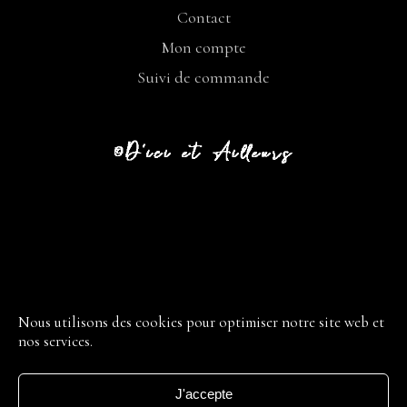
Contact
Mon compte
Suivi de commande
CGV
LIVRAISON
Nous utilisons des cookies pour optimiser notre site web et
nos services.
RETOUR
MENTIONS LÉGALES
J'accepte
POLITIQUE DE CONFIDENTIALITÉ