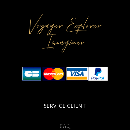
r
l
*
*
Voyager Explorer
Imaginer
SERVICE CLIENT
FAQ