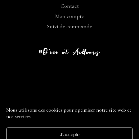
Contact
Mon compte
Suivi de commande
CGV
LIVRAISON
Nous utilisons des cookies pour optimiser notre site web et
nos services.
RETOUR
MENTIONS LÉGALES
J'accepte
POLITIQUE DE CONFIDENTIALITÉ