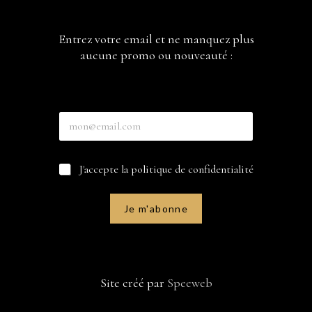
Entrez votre email et ne manquez plus
aucune promo ou nouveauté :
E
n
t
r
c
C
J'accepte la politique de confidentialité
e
o
a
z
c
s
v
h
e
o
Je m'abonne
e
s
t
r
à
r
*
c
e
e
o
e
m
c
m
a
Site créé par
Speeweb
h
a
i
e
i
l