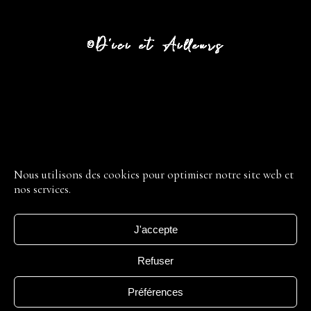
CGV
LIVRAISON
Nous utilisons des cookies pour optimiser notre site web et
nos services.
RETOUR
MENTIONS LÉGALES
J'accepte
POLITIQUE DE CONFIDENTIALITÉ
CONDITIONS GÉNÉRALES
Refuser
Préférences