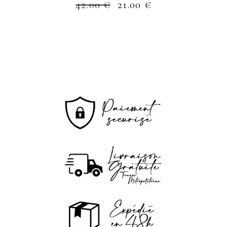
42.00
€
21.00
€