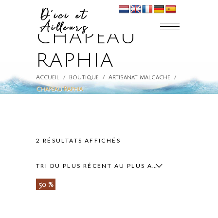
CHAPEAU
RAPHIA
Accueil
/
Boutique
/
Artisanat Malgache
/
Chapeau Raphia
TRIÉ
2 RÉSULTATS AFFICHÉS
DU
TRI DU PLUS RÉCENT AU PLUS ANCIEN
50 %
PLUS
RÉCENT