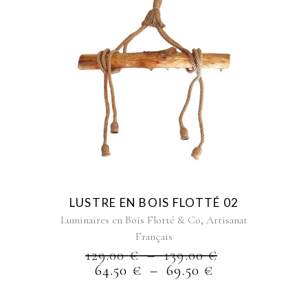
Ce
produit
a
plusieurs
variations.
Les
options
peuvent
être
choisies
LUSTRE EN BOIS FLOTTÉ 02
sur
,
Luminaires en Bois Flotté & Co
Artisanat
la
Français
page
PLAGE
129.00
€
–
139.00
€
du
PLAGE
DE
64.50
€
–
69.50
€
produit
DE
PRIX :
PRIX :
129.00 €