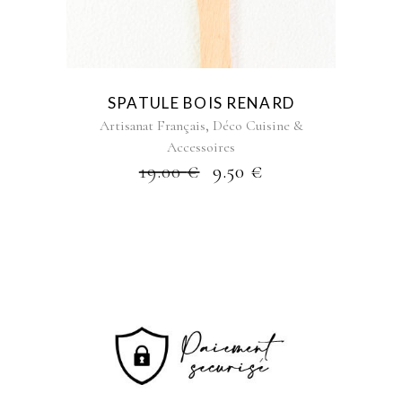
SPATULE BOIS RENARD
,
Artisanat Français
Déco Cuisine &
Accessoires
19.00
€
9.50
€