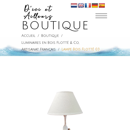
BOUTIQUE
Accueil
/
Boutique
/
Luminaires en Bois Flotté & Co
,
Artisanat Français
/
Lampe Bois Flotté 03