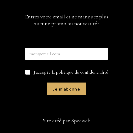
Entrez votre email et ne manquez plus
aucune promo ou nouveauté :
E
n
t
r
C
C
J'accepte la politique de confidentialité
e
a
a
z
s
s
v
e
e
o
Je m'abonne
s
s
t
E
à
r
n
c
e
t
o
e
r
c
m
e
Site créé par
Speeweb
h
a
z
e
i
C