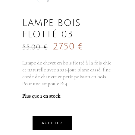
LAMPE BOIS
FLOTTÉ 03
27.50
€
55.00
€
Lampe de chevet en bois flotté à la fois chic
et naturelle avec abat-jour blanc cassé, fine
corde de chanvre et petit poisson en bois.
Pour une ampoule E14.
Plus que 1 en stock
ACHETER