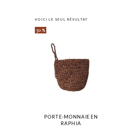
VOICI LE SEUL RÉSULTAT
50 %
Ce
produit
a
plusieurs
variations.
Les
options
peuvent
être
PORTE-MONNAIE EN
choisies
RAPHIA