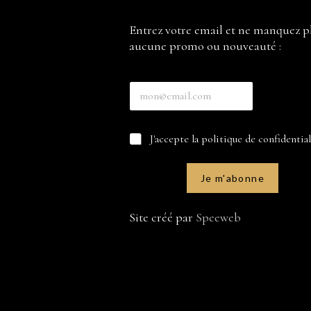
Entrez votre email et ne manquez p
aucune promo ou nouveauté :
à
E
C
n
a
t
s
r
e
C
J'accepte la politique de confidential
e
s
a
z
E
s
v
n
e
o
Je m'abonne
t
s
t
r
à
r
e
c
Site créé par
Speeweb
e
z
o
e
c
m
h
a
e
i
r
l
*
*