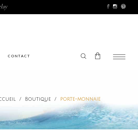
lay
CONTACT
No products in the cart.
ccueil
/
Boutique
/
porte-monnaie