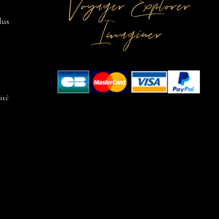
Voyager Explorer
Imaginer
lus
ité