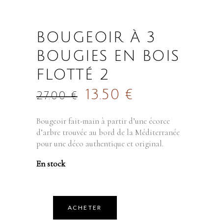
BOUGEOIR À 3
BOUGIES EN BOIS
FLOTTÉ 2
13.50
€
27.00
€
Bougeoir fait-main à partir d’une écorce
d’arbre trouvée au bord de la Méditerranée
pour une déco authentique et original.
En stock
ACHETER