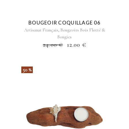
BOUGEOIR COQUILLAGE 06
,
Artisanat Français
Bougeoirs Bois Flotté &
Bougies
24.00
€
12.00
€
50 %