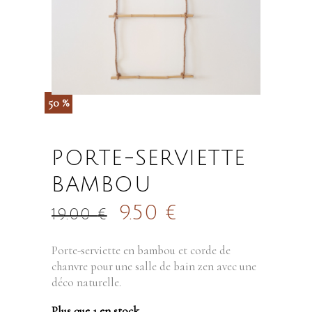
50 %
PORTE-SERVIETTE
BAMBOU
9.50
€
19.00
€
Porte-serviette en bambou et corde de
chanvre pour une salle de bain zen avec une
déco naturelle.
Plus que 1 en stock