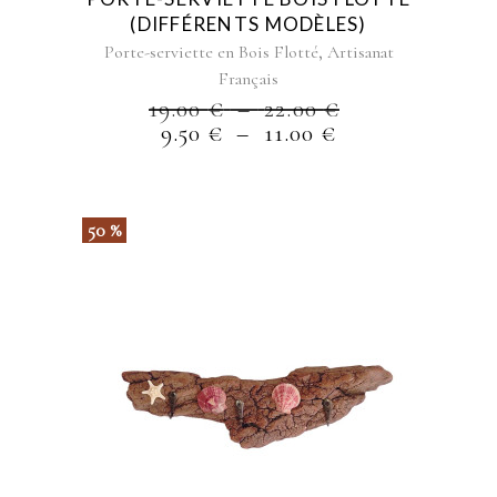
sur
(DIFFÉRENTS MODÈLES)
la
,
Porte-serviette en Bois Flotté
Artisanat
page
Français
du
PLAGE
19.00
€
–
22.00
€
produit
PLAGE
DE
9.50
€
–
11.00
€
DE
PRIX :
PRIX :
19.00 €
9.50 €
À
À
22.00 €
50 %
11.00 €