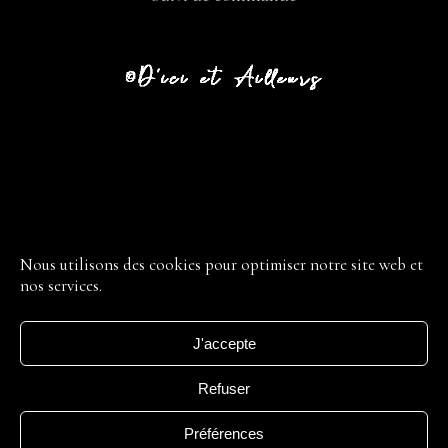
CGV
LIVRAISON
Nous utilisons des cookies pour optimiser notre site web et
nos services.
RETOUR
MENTIONS LÉGALES
J'accepte
POLITIQUE DE CONFIDENTIALITÉ
CONDITIONS GÉNÉRALES
Refuser
Préférences