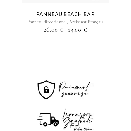
PANNEAU BEACH BAR
,
Panneau directionnel
Artisanat Français
26.00
€
13.00
€