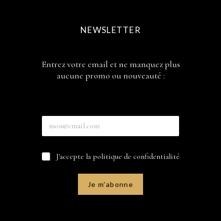
NEWSLETTER
Entrez votre email et ne manquez plus
aucune promo ou nouveauté :
E
n
t
r
e
C
J'accepte la politique de confidentialité
e
m
a
z
a
s
v
i
e
o
Je m'abonne
l
s
t
E
à
r
n
c
e
t
o