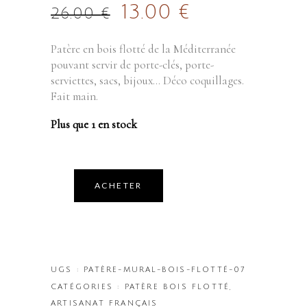
13.00
€
26.00
€
Patère en bois flotté de la Méditerranée
pouvant servir de porte-clés, porte-
serviettes, sacs, bijoux… Déco coquillages.
Fait main.
Plus que 1 en stock
ACHETER
UGS :
PATÈRE-MURAL-BOIS-FLOTTÉ-07
CATÉGORIES :
PATÈRE BOIS FLOTTÉ
,
ARTISANAT FRANÇAIS