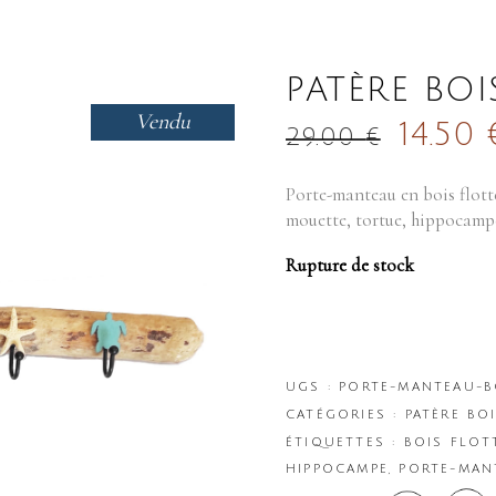
PATÈRE BOI
Vendu
14.50
29.00
€
Porte-manteau en bois flott
mouette, tortue, hippocamp
Rupture de stock
UGS :
PORTE-MANTEAU-B
CATÉGORIES :
PATÈRE BO
ÉTIQUETTES :
BOIS FLOT
HIPPOCAMPE
,
PORTE-MAN