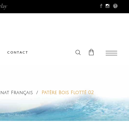
lay
CONTACT
No products in the cart.
anat Français
/
Patère Bois Flotté 02