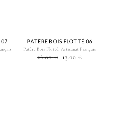
 07
PATÈRE BOIS FLOTTÉ 06
,
ançais
Patère Bois Flotté
Artisanat Français
26.00
€
13.00
€