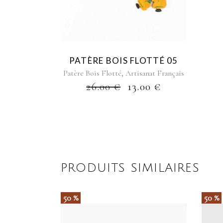
PATÈRE BOIS FLOTTÉ 05
,
Patère Bois Flotté
Artisanat Français
26.00
€
13.00
€
PRODUITS SIMILAIRES
50 %
50 %