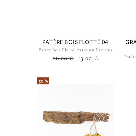
PATÈRE BOIS FLOTTÉ 04
GR
,
Patère Bois Flotté
Artisanat Français
Patèr
26.00
€
13.00
€
50 %