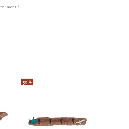
ornement ?
50 %