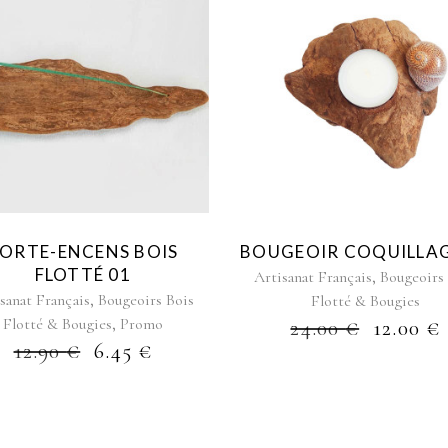
ORTE-ENCENS BOIS
BOUGEOIR COQUILLAG
FLOTTÉ 01
,
Artisanat Français
Bougeoirs
,
sanat Français
Bougeoirs Bois
Flotté & Bougies
,
Flotté & Bougies
Promo
24.00
€
12.00
€
12.90
€
6.45
€