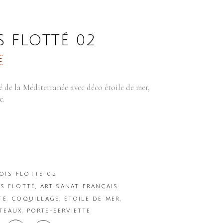
S FLOTTÉ 02
€
é de la Méditerranée avec déco étoile de mer,
e.
OIS-FLOTTE-02
IS FLOTTÉ
,
ARTISANAT FRANÇAIS
TÉ
,
COQUILLAGE
,
ÉTOILE DE MER
,
TEAUX
,
PORTE-SERVIETTE