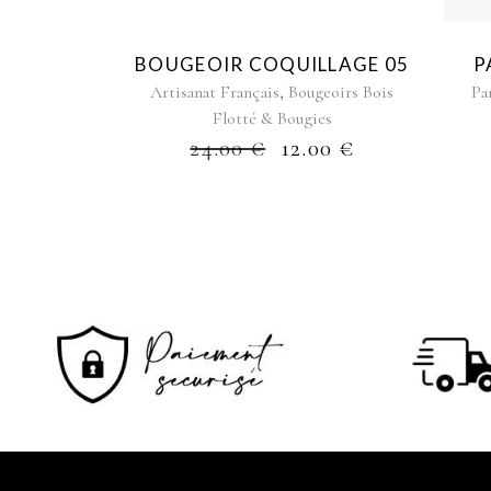
BOUGEOIR COQUILLAGE 05
P
,
Artisanat Français
Bougeoirs Bois
Pa
Flotté & Bougies
24.00
€
12.00
€