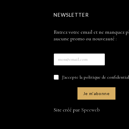
NEWSLETTER
Entrez votre email et ne manquez p
aucune promo ou nouveauté :
E
n
t
r
C
C
J'accepte la politique de confidential
e
a
a
z
s
s
v
e
e
o
Je m'abonne
s
s
t
E
à
r
n
c
Site créé par
Speeweb
e
t
o
e
r
c
m
e
h
a
z