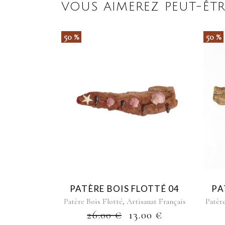
VOUS AIMEREZ PEUT-ÊTR
50 %
50 %
PATÈRE BOIS FLOTTÉ 04
PA
,
Patère Bois Flotté
Artisanat Français
Patèr
26.00
€
13.00
€