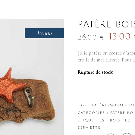
PATÈRE BOI
Vendu
13.00
26.00
€
Jolie patère en écorce d’arb
étoile de mer cuivrée. Pour 
Rupture de stock
UGS :
PATÈRE-MURAL-BOI
CATÉGORIES :
PATÈRE BO
ÉTIQUETTES :
BOIS FLOT
SERVIETTE