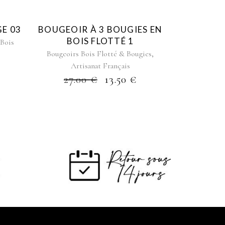
E 03
BOUGEOIR À 3 BOUGIES EN
BOIS FLOTTÉ 1
 Bois
,
Bougeoirs Bois Flotté & Bougies
Artisanat Français
27.00
€
13.50
€