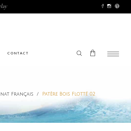
lay
CONTACT
No products in the cart.
anat Français
/
Patère Bois Flotté 02