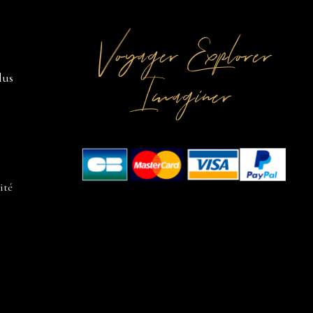
Voyager Explorer
Imaginer
lus
ité