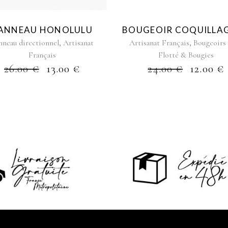
ANNEAU HONOLULU
BOUGEOIR COQUILLAG
,
,
nneau directionnel
Artisanat
Artisanat Français
Bougeoirs
Français
Flotté & Bougies
26.00
€
13.00
€
24.00
€
12.00
€