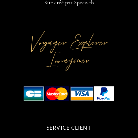
Site créé par
Speeweb
h
a
e
i
r
l
*
*
Voyager Explorer
Imaginer
SERVICE CLIENT