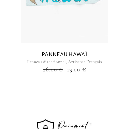
PANNEAU HAWAÏ
,
Panneau directionnel
Artisanat Français
26.00
€
13.00
€