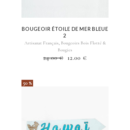
BOUGEOIR ÉTOILE DE MER BLEUE
2
,
Artisanat Français
Bougeoirs Bois Flotté &
Bougies
24.00
€
12.00
€
50 %