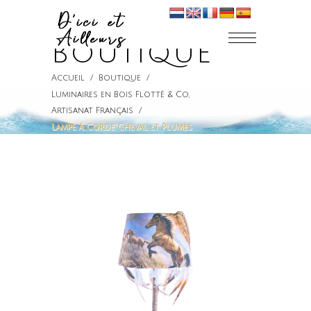
BOUTIQUE
Accueil
/
Boutique
/
Luminaires en Bois Flotté & Co
,
Artisanat Français
/
Lampe à Corde Cheval et Plumes