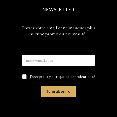
NEWSLETTER
Entrez votre email et ne manquez plus
aucune promo ou nouveauté :
à
E
à
n
e
t
m
r
a
C
J'accepte la politique de confidentialité
e
i
a
z
l
s
v
e
o
Je m'abonne
s
t
à
r
c
e
o
e
c
m