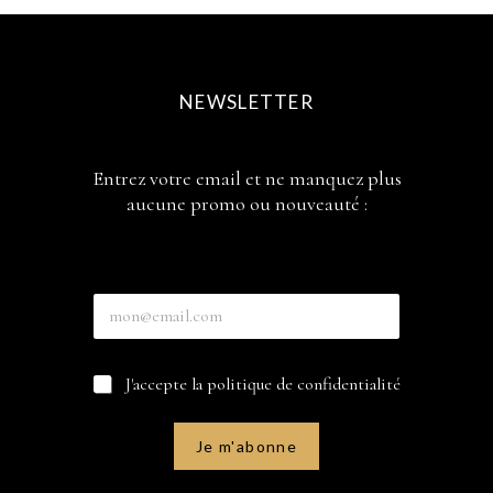
NEWSLETTER
Entrez votre email et ne manquez plus
aucune promo ou nouveauté :
*
E
C
n
a
t
s
r
e
C
J'accepte la politique de confidentialité
e
s
a
z
c
s
v
o
e
o
Je m'abonne
c
s
t
h
à
r