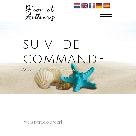
SUIVI DE
COMMANDE
Accueil
/
Suivi de commande
[wcast-track-order]