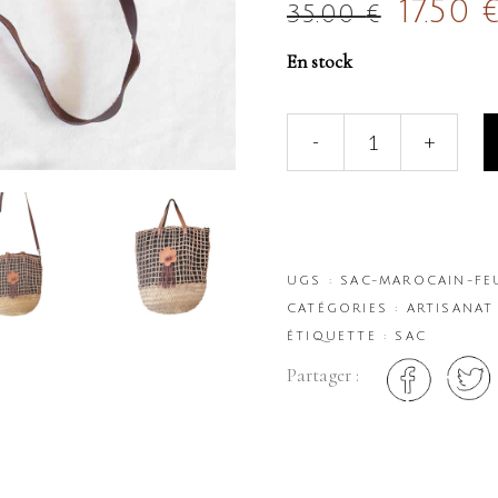
17.50
35.00
€
En stock
Sac
-
+
Marocain
Feuille
de
Palmier
et
Fleur
UGS :
SAC-MAROCAIN-FE
Cuir
CATÉGORIES :
ARTISANAT
quantity
ÉTIQUETTE :
SAC
Partager :