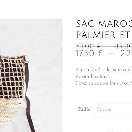
SAC MAROC
PALMIER ET
35.00
€
–
45.0
17.50
€
–
22
Sac en feuilles de palmier d
de cuir bicolore.
Payez en 4x sans frais avec 
Moyen
Taille