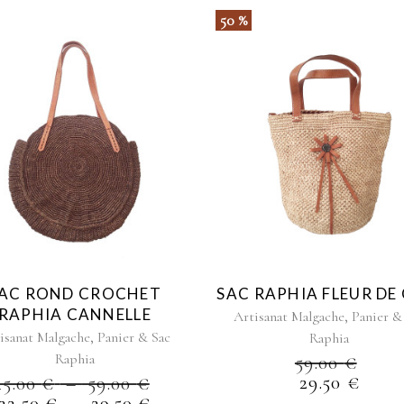
50 %
Ce
Ce
produit
produit
a
a
plusieurs
plusieurs
variations.
variations.
Les
Les
options
options
peuvent
peuvent
être
être
AC ROND CROCHET
SAC RAPHIA FLEUR DE
choisies
choisies
RAPHIA CANNELLE
,
Artisanat Malgache
Panier &
sur
sur
,
isanat Malgache
Panier & Sac
Raphia
la
la
Raphia
59.00
€
page
page
PLAGE
29.50
€
45.00
€
–
59.00
€
du
du
DE
PLAGE
22.50
€
–
29.50
€