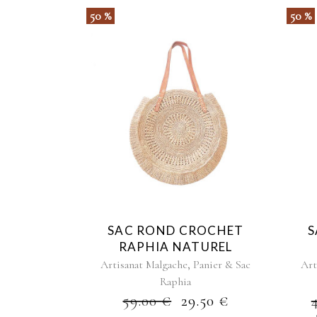
50 %
50 %
SAC ROND CROCHET
S
RAPHIA NATUREL
,
Artisanat Malgache
Panier & Sac
Art
Raphia
59.00
€
29.50
€