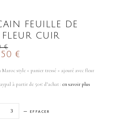
AIN FEUILLE DE
 FLEUR CUIR
PLAGE
0
€
PLAGE
.50
DE
€
PRIX :
DE
35.00 €
PRIX :
u Maroc style « panier tressé » ajouré avec fleur
À
17.50 €
45.00 €
Paypal à partir de 50€ d’achat :
en savoir plus
À
22.50 €
EFFACER