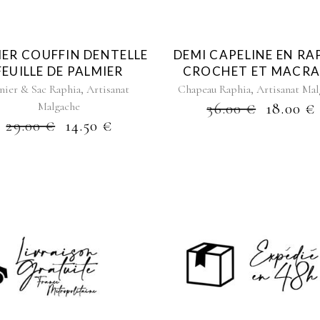
IER COUFFIN DENTELLE
DEMI CAPELINE EN RA
FEUILLE DE PALMIER
CROCHET ET MACR
,
,
nier & Sac Raphia
Artisanat
Chapeau Raphia
Artisanat Mal
Malgache
36.00
€
18.00
€
29.00
€
14.50
€