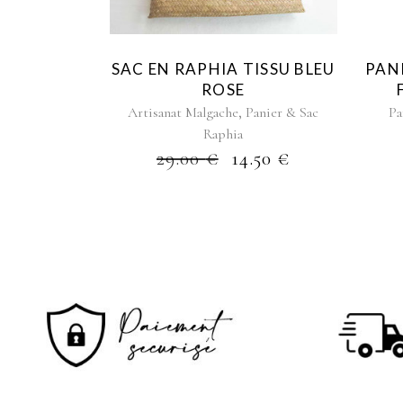
SAC EN RAPHIA TISSU BLEU
PAN
ROSE
,
Artisanat Malgache
Panier & Sac
Pa
Raphia
29.00
€
14.50
€