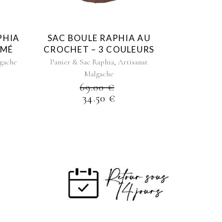
Les
options
peuvent
être
PHIA
SAC BOULE RAPHIA AU
choisies
AMÉ
CROCHET – 3 COULEURS
sur
,
gache
Panier & Sac Raphia
Artisanat
la
Malgache
page
69.00
€
du
34.50
€
produit