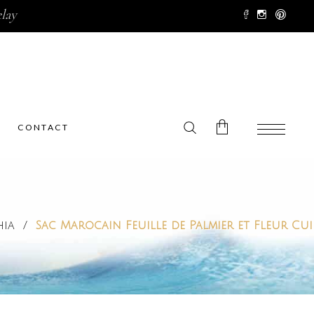
lay
CONTACT
No products in the cart.
hia
/
Sac Marocain Feuille de Palmier et Fleur Cui