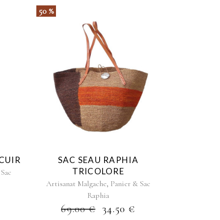
50 %
 CUIR
SAC SEAU RAPHIA
TRICOLORE
 Sac
,
Artisanat Malgache
Panier & Sac
Raphia
69.00
€
34.50
€