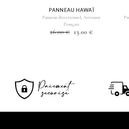
PANNEAU HAWAÏ
,
Panneau directionnel
Artisanat
Pa
Français
26.00
€
13.00
€