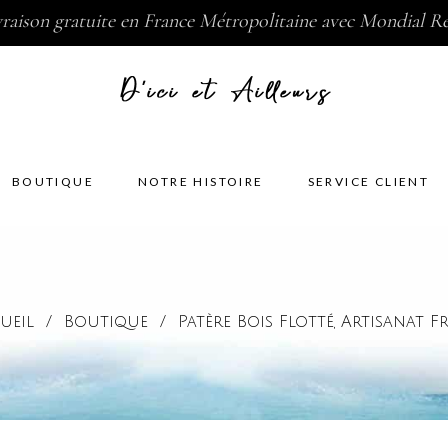
vraison gratuite en France Métropolitaine avec Mondial Re
BOUTIQUE
NOTRE HISTOIRE
SERVICE CLIENT
ueil
/
Boutique
/
Patère Bois Flotté
Artisanat F
,