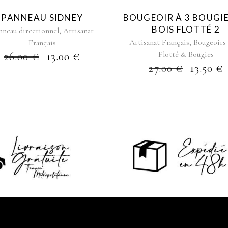
PANNEAU SIDNEY
BOUGEOIR À 3 BOUGIE
BOIS FLOTTÉ 2
,
nneau directionnel
Artisanat
,
Artisanat Français
Bougeoirs
Français
Flotté & Bougies
26.00
€
13.00
€
27.00
€
13.50
€