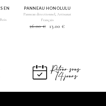
S EN
PANNEAU HONOLULU
,
Panneau directionnel
Artisanat
 Bois
Français
26.00
€
13.00
€