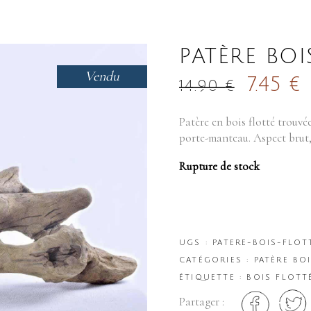
PATÈRE BOIS
Vendu
7.45
€
14.90
€
Patère en bois flotté trouvé
porte-manteau. Aspect brut,
Rupture de stock
UGS :
PATERE-BOIS-FLOTT
CATÉGORIES :
PATÈRE BO
ÉTIQUETTE :
BOIS FLOTT
Partager :