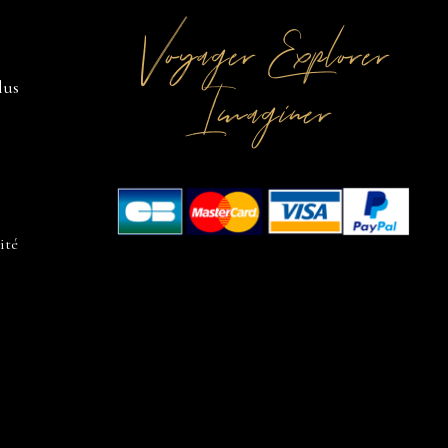
Voyager Explorer
Imaginer
lus
ité