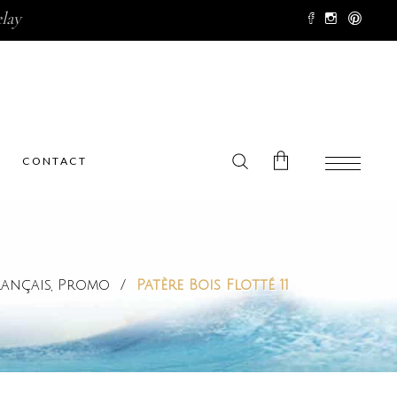
lay
CONTACT
No products in the cart.
rançais
Promo
/
Patère Bois Flotté 11
,