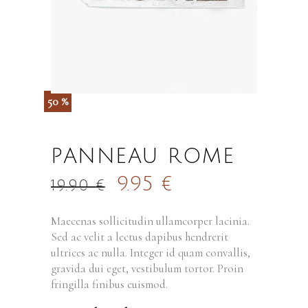
50 %
PANNEAU ROME
9.95
€
19.90
€
Maecenas sollicitudin ullamcorper lacinia.
Sed ac velit a lectus dapibus hendrerit
ultrices ac nulla. Integer id quam convallis,
gravida dui eget, vestibulum tortor. Proin
fringilla finibus euismod.