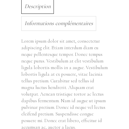
Description
Informations complémentaires
Lorem ipsum dolor sit amet, consectetur
adipiscing elit. Etiam interdum diam eu
neque pellentesque tempor. Donec tempus
neque purus. Vestibulum at elit vestibulum
ligula lobortis mollis in a augue. Vestibulum
lobortis ligula at ex posuere, vitae lacinia
tellus pretium. Curabitur sed tellus id
magna luctus hendrerit. Aliquam erat
volutpat. Aenean tristique tortor ac lectus
dapibus fermentum. Nam id augue ut ipsum
pulvinar pretium. Donec id neque vel lectus
eleifend pretium. Suspendisse congue
posuere mi. Donec erat libero, efficitur id
accumsan ac, auctor a lacus.