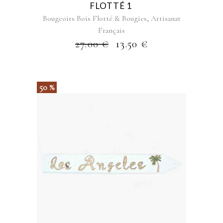
FLOTTÉ 1
,
Bougeoirs Bois Flotté & Bougies
Artisanat
Français
27.00
€
13.50
€
50 %