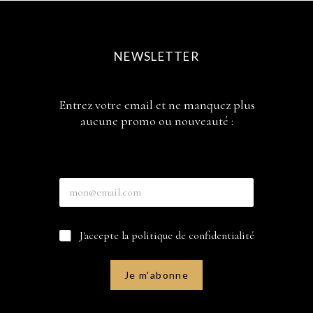
NEWSLETTER
Entrez votre email et ne manquez plus
aucune promo ou nouveauté :
e
E
m
n
a
t
i
r
l
C
J'accepte la politique de confidentialité
e
C
a
z
a
s
v
s
e
o
Je m'abonne
e
s
t
s
à
r
E