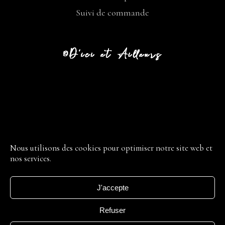
Suivi de commande
CGV
LIVRAISON
Nous utilisons des cookies pour optimiser notre site web et
nos services.
RETOUR
MENTIONS LÉGALES
J'accepte
POLITIQUE DE CONFIDENTIALITÉ
CONDITIONS GÉNÉRALES
Refuser