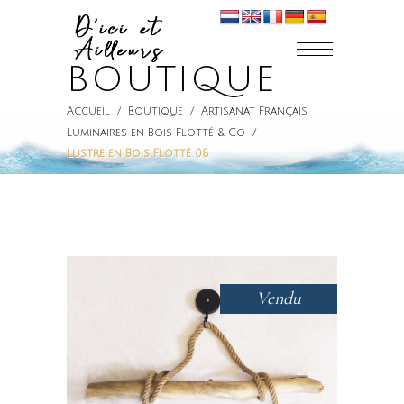
BOUTIQUE
Accueil
/
Boutique
/
Artisanat Français
,
Luminaires en Bois Flotté & Co
/
Lustre en Bois Flotté 08
Vendu