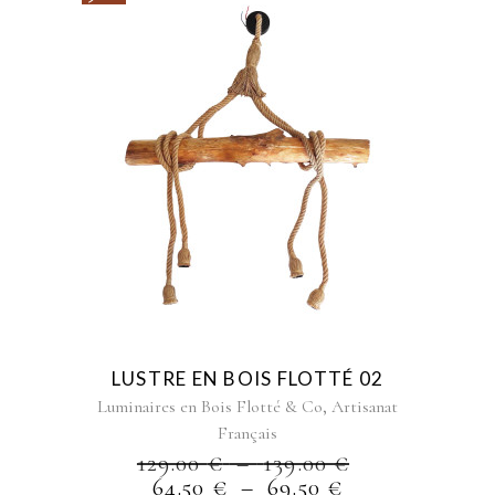
Ce
produit
a
plusieurs
variations.
Les
options
peuvent
être
choisies
LUSTRE EN BOIS FLOTTÉ 02
sur
,
Luminaires en Bois Flotté & Co
Artisanat
la
Français
page
PLAGE
129.00
€
–
139.00
€
du
PLAGE
DE
64.50
€
–
69.50
€