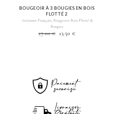
BOUGEOIR À 3 BOUGIES EN BOIS
FLOTTÉ 2
,
Artisanat Français
Bougeoirs Bois Flotté &
Bougies
27.00
€
13.50
€