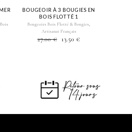
 MER
BOUGEOIR À 3 BOUGIES EN
BOIS FLOTTÉ 1
,
 Bois
Bougeoirs Bois Flotté & Bougies
Artisanat Français
27.00
€
13.50
€