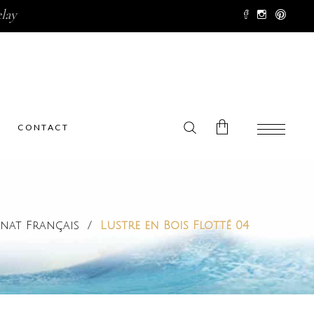
lay
CONTACT
No products in the cart.
anat Français
/
Lustre en Bois Flotté 04