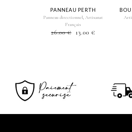
PANNEAU PERTH
BOU
,
Panneau directionnel
Artisanat
Arti
Français
26.00
€
13.00
€