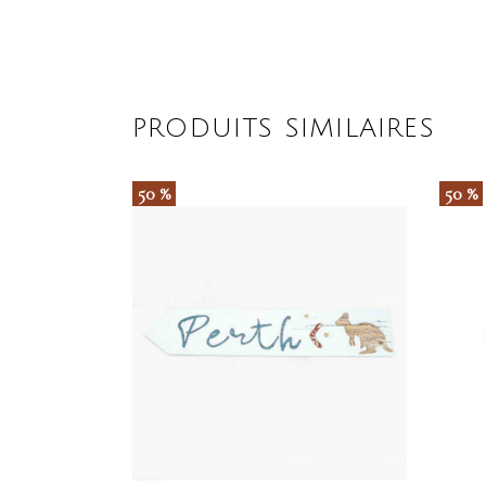
59.50 €
À
À
129.00 €
64.50 €
PRODUITS SIMILAIRES
50 %
50 %