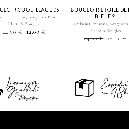
GEOIR COQUILLAGE 05
BOUGEOIR ÉTOILE DE
BLEUE 2
,
sanat Français
Bougeoirs Bois
,
Artisanat Français
Bougeoirs
Flotté & Bougies
Flotté & Bougies
24.00
€
12.00
€
24.00
€
12.00
€