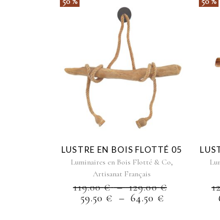
50 %
50 %
Ce
produit
a
plusieurs
variations.
Les
options
peuvent
être
LUSTRE EN BOIS FLOTTÉ 05
LUS
choisies
,
Luminaires en Bois Flotté & Co
Lum
sur
Artisanat Français
la
PLAGE
119.00
€
–
129.00
€
1
page
PLAGE
DE
59.50
€
–
64.50
€
du
DE
PRIX :
produit
PRIX :
119.00 €