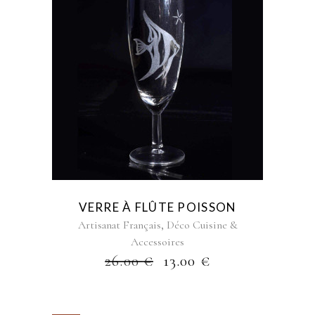
VERRE À FLÛTE POISSON
,
Artisanat Français
Déco Cuisine &
Accessoires
26.00
€
13.00
€