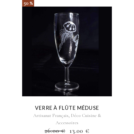
50 %
VERRE À FLÛTE MÉDUSE
,
Artisanat Français
Déco Cuisine &
Accessoires
26.00
€
13.00
€