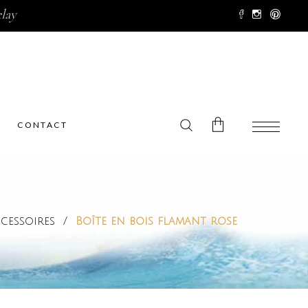
lay
CONTACT
No products in the cart.
cessoires
/
Boîte en bois flamant rose