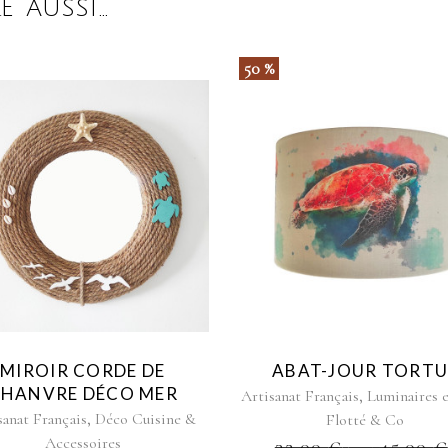
E AUSSI…
50 %
Ce
produit
a
plusieurs
variations.
Les
options
peuvent
être
MIROIR CORDE DE
ABAT-JOUR TORTU
choisies
HANVRE DÉCO MER
,
Artisanat Français
Luminaires 
sur
,
sanat Français
Déco Cuisine &
Flotté & Co
la
Accessoires
32.00
€
–
45.00
€