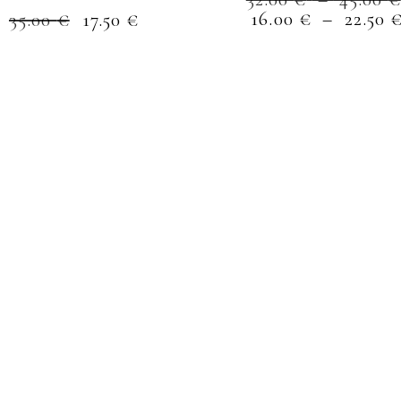
page
16.00
€
–
22.50
35.00
€
17.50
€
du
produit