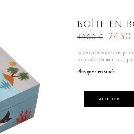
BOÎTE EN 
24.5
49.00
€
Boîte en bois de 11 cm peint
tropicale : flamant rose, poi
Plus que 1 en stock
ACHETER