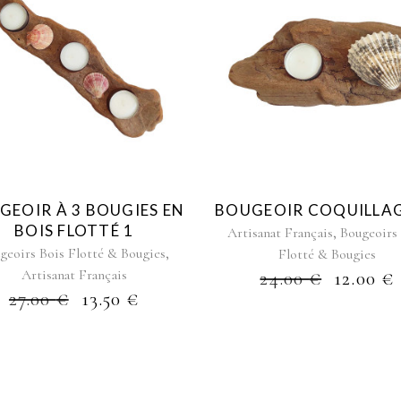
GEOIR À 3 BOUGIES EN
BOUGEOIR COQUILLAG
BOIS FLOTTÉ 1
,
Artisanat Français
Bougeoirs
,
geoirs Bois Flotté & Bougies
Flotté & Bougies
Artisanat Français
24.00
€
12.00
€
27.00
€
13.50
€