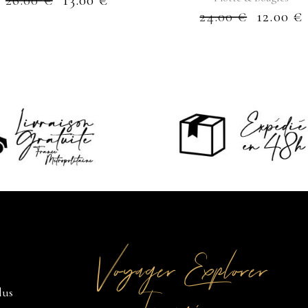
26.00
€
13.00
€
24.00
€
12.00
€
Voyager Explorer
lus