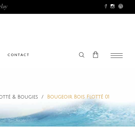
lay
CONTACT
No products in the cart.
otté & Bougies
/
Bougeoir Bois Flotté 01